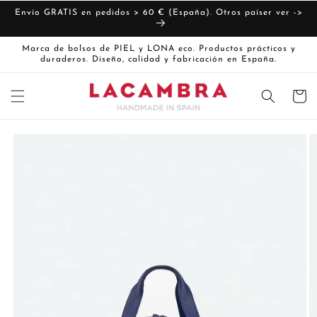
Ir
directamente
Envío GRATIS en pedidos > 60 € (España). Otros paíser ver ->
al contenido
Marca de bolsos de PIEL y LONA eco. Productos prácticos y
duraderos. Diseño, calidad y fabricación en España.
Carrito
Ir
directamente
La
a la
imagen
información
del producto
1
ya
está
disponible
en
la
vista
de