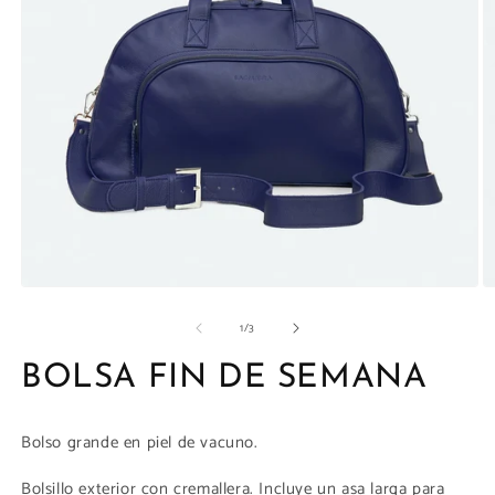
la
galería
Abrir
Ab
elemento
e
de
1
/
3
multimedia
m
1
2
en
e
BOLSA FIN DE SEMANA
una
u
ventana
v
modal
m
Bolso grande en piel de vacuno.
Bolsillo exterior con cremallera. Incluye un asa larga para