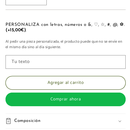
Reducir
Aumentar
cantidad
cantidad
para
para
BOLSA
BOLSA
FIN
FIN
PERSONALIZA con letras, números o &, ♡, ☆, #, @, ⚽.
(+15,00€)
.
DE
DE
SEMANA
SEMANA
Al pedir una pieza personalizada, el producto puede que no se envíe en
el mismo día sino al día siguiente.
Tu texto
Agregar al carrito
Comprar ahora
Composición