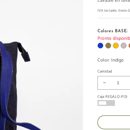
Lavable en lava
IVA incluido. Envío
Colores BASE:
Pronto disponib
Color:
Indigo
Cantidad
Reducir
cantidad
Caja REGALO (FO)
para
Bolso
Mochila
Mini
LONA
VAQUERA