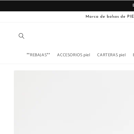
Ir
directamente
al contenido
Marca de bolsos de PIE
**REBAJAS**
ACCESORIOS piel
CARTERAS piel
Ir
directamente
La
a la
imagen
información
del producto
1
ya
está
disponible
en
la