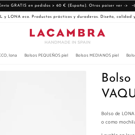
Envío GRATIS en pedidos > 60 € (España). Otros paíser ver ->
L y LONA eco. Productos prácticos y duraderos. Diseño, calidad y
ECO, lona
Bolsos PEQUEÑOS piel
Bolsos MEDIANOS piel
Bols
Bolso
VAQ
Bolso de LONA 
o como mochila