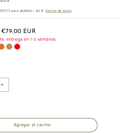
dora.
 GRATIS para pedidos > 60 €.
Gastos de envío
.
€79,00 EUR
le, entrega en 1-3 semanas
Aumentar
cantidad
para
Bolso
Mochila
Mini
Agregar al carrito
LONA
VAQUERA