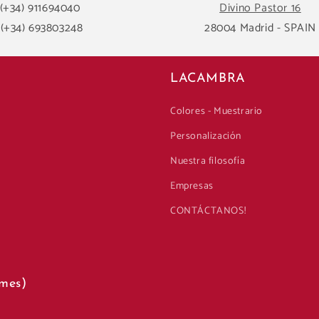
(+34) 911694040
Divino Pastor 16
(+34) 693803248
28004 Madrid - SPAIN
LACAMBRA
Colores - Muestrario
Personalización
Nuestra filosofía
Empresas
CONTÁCTANOS!
mes)