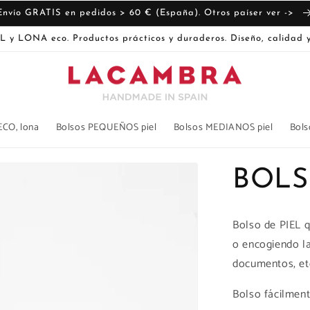
Envío GRATIS en pedidos > 60 € (España). Otros paíser ver ->
L y LONA eco. Productos prácticos y duraderos. Diseño, calidad y
ECO, lona
Bolsos PEQUEÑOS piel
Bolsos MEDIANOS piel
Bols
BOLS
Bolso de PIEL q
o encogiendo la
documentos, et
Bolso fácilment