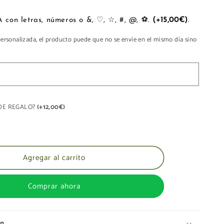
BOLSO
MOCHILA
PERSONALIZA con letras, números o &, ♡, ☆, #, @, ⚽.
(+15,00€)
.
PIEL
personalizada, el producto puede que no se envíe en el mismo día sino
A DE REGALO?
(+12,00€)
Agregar al carrito
Comprar ahora
ón