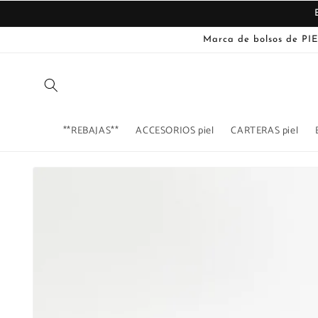
Ir
directamente
al contenido
Marca de bolsos de PIE
**REBAJAS**
ACCESORIOS piel
CARTERAS piel
Ir
directamente
La
a la
imagen
información
del producto
1
ya
está
disponible
en
la