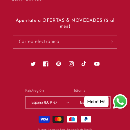
Apúntate a OFERTAS & NOVEDADES (2 al
mes)
Correo electrónico
Twitter
Facebook
Pinterest
Instagram
TikTok
YouTube
País/región
Idioma
Hola! Hi!
España (EUR €)
Español
Formas
de
© 2026,
Lacambra Bags
Tecnología de Shopify