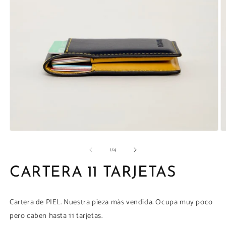
la
galería
Abrir
Ab
elemento
e
de
1
/
4
multimedia
m
1
2
en
e
CARTERA 11 TARJETAS
una
u
ventana
v
modal
m
Cartera de PIEL. Nuestra pieza más vendida. Ocupa muy poco
pero caben hasta 11 tarjetas.