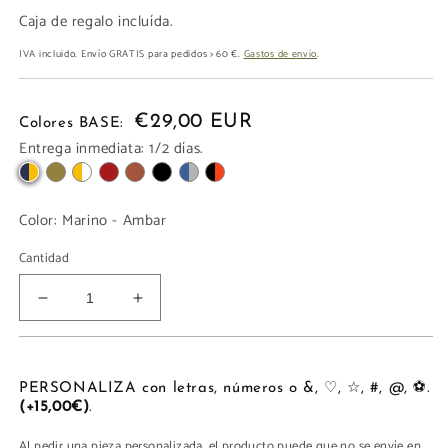
Caja de regalo incluída.
IVA incluido. Envío GRATIS para pedidos > 60 €.
Gastos de envío
.
€29,00 EUR
Colores BASE:
Entrega inmediata: 1/2 días.
Color:
Marino - Ambar
Cantidad
Reducir
Aumentar
cantidad
cantidad
para
para
CARTERA
CARTERA
11
11
PERSONALIZA con letras, números o &, ♡, ☆, #, @, ⚽.
(+15,00€)
.
TARJETAS
TARJETAS
Al pedir una pieza personalizada, el producto puede que no se envíe en