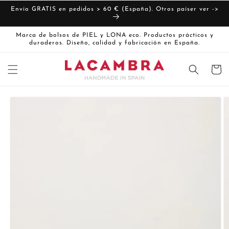
Ir
directamente
Envío GRATIS en pedidos > 60 € (España). Otros paíser ver ->
al contenido
Marca de bolsos de PIEL y LONA eco. Productos prácticos y
duraderos. Diseño, calidad y fabricación en España.
Carrito
Ir
directamente
La
a la
imagen
información
del producto
1
ya
está
disponible
en
la
vista
de