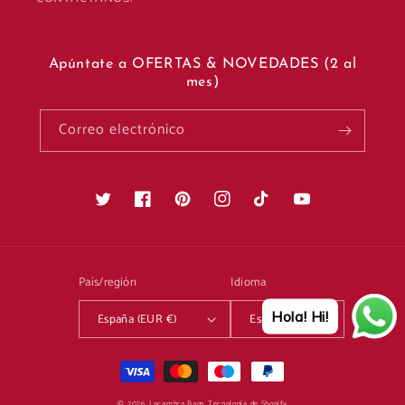
Apúntate a OFERTAS & NOVEDADES (2 al
mes)
Correo electrónico
Twitter
Facebook
Pinterest
Instagram
TikTok
YouTube
País/región
Idioma
Hola! Hi!
España (EUR €)
Español
Formas
de
© 2026,
Lacambra Bags
Tecnología de Shopify