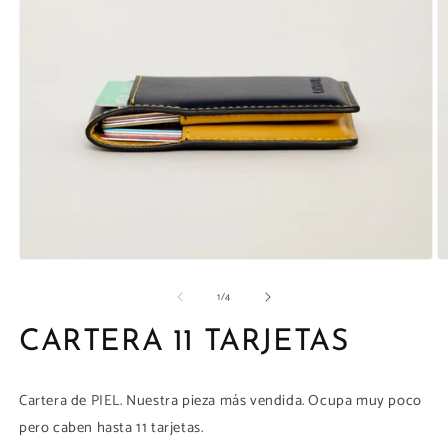
la
galería
Abrir
Ab
elemento
e
de
1
/
4
multimedia
m
1
2
en
e
CARTERA 11 TARJETAS
una
u
ventana
v
modal
m
Cartera de PIEL. Nuestra pieza más vendida. Ocupa muy poco
pero caben hasta 11 tarjetas.