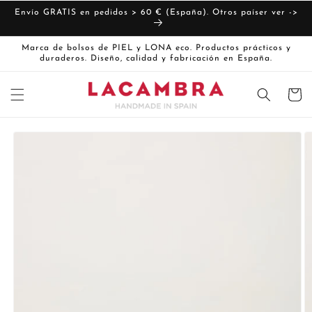
Ir
directamente
Envío GRATIS en pedidos > 60 € (España). Otros paíser ver ->
al contenido
Marca de bolsos de PIEL y LONA eco. Productos prácticos y
duraderos. Diseño, calidad y fabricación en España.
Carrito
Ir
directamente
La
a la
imagen
información
del producto
1
ya
está
disponible
en
la
vista
de