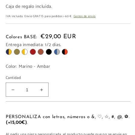
Caja de regalo incluída.
IVA incluido. Envío GRATIS para pedidos > 60 €.
Gastos de envío
.
€29,00 EUR
Colores BASE:
Entrega inmediata: 1/2 días.
Color:
Marino - Ambar
Cantidad
Reducir
Aumentar
cantidad
cantidad
para
para
CARTERA
CARTERA
11
11
PERSONALIZA con letras, números o &, ♡, ☆, #, @, ⚽.
(+15,00€)
.
TARJETAS
TARJETAS
Al pedir una pieza personalizada, el producto puede que no se envíe en