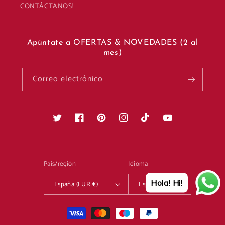
CONTÁCTANOS!
Apúntate a OFERTAS & NOVEDADES (2 al
mes)
Correo electrónico
Twitter
Facebook
Pinterest
Instagram
TikTok
YouTube
País/región
Idioma
Hola! Hi!
España (EUR €)
Español
Formas
de