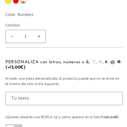
Color:
Burdeos
Cantidad
Reducir
Aumentar
cantidad
cantidad
para
para
CLUTCH
CLUTCH
PERSONALIZA con letras, números o &, ♡, ☆, #, @, ⚽.
(+15,00€)
.
Al pedir una pieza personalizada, el producto puede que no se envíe en
el mismo día sino al día siguiente.
Tu texto
¿Quieres añadirle una BORLA tal y como aparece en la foto?
(+20,00€)