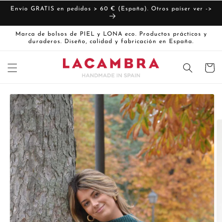
Ir
directamente
Envío GRATIS en pedidos > 60 € (España). Otros paíser ver ->
al contenido
Marca de bolsos de PIEL y LONA eco. Productos prácticos y
duraderos. Diseño, calidad y fabricación en España.
Carrito
Ir
directamente
La
a la
imagen
información
del producto
1
ya
está
disponible
en
la
vista
de