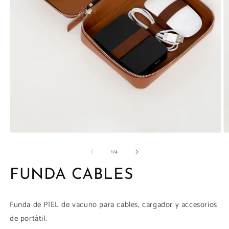
la
galería
Abrir
Ab
elemento
e
de
1
/
4
multimedia
m
1
2
en
e
FUNDA CABLES
una
u
ventana
v
modal
m
Funda de PIEL de vacuno para cables, cargador y accesorios
de portátil.