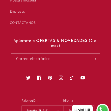
Nuestra filosofía
Empresas
CONTÁCTANOS!
Apúntate a OFERTAS & NOVEDADES (2 al
mes)
Correo electrónico
Twitter
Facebook
Pinterest
Instagram
TikTok
YouTube
País/región
Idioma
Hola! Hi!
España (EUR €)
Español