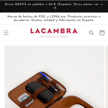
Ir
directamente
Envío GRATIS en pedidos > 60 € (España). Otros paíser ver ->
al contenido
Marca de bolsos de PIEL y LONA eco. Productos prácticos y
duraderos. Diseño, calidad y fabricación en España.
Carrito
Ir
directamente
La
a la
imagen
información
del producto
1
ya
está
disponible
en
la
vista
de