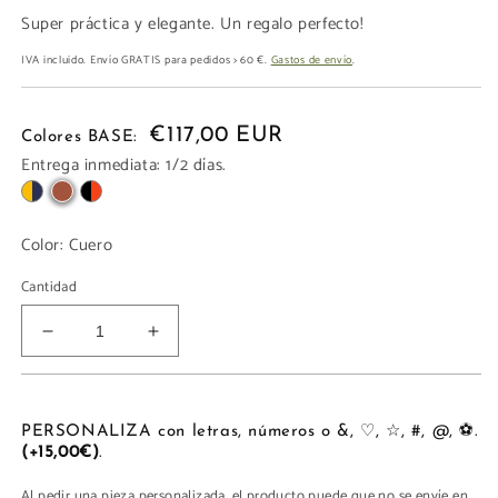
Super práctica y elegante. Un regalo perfecto!
IVA incluido. Envío GRATIS para pedidos > 60 €.
Gastos de envío
.
€117,00 EUR
Colores BASE:
Entrega inmediata: 1/2 días.
Color:
Cuero
Cantidad
Reducir
Aumentar
cantidad
cantidad
para
para
FUNDA
FUNDA
CABLES
CABLES
PERSONALIZA con letras, números o &, ♡, ☆, #, @, ⚽.
(+15,00€)
.
Al pedir una pieza personalizada, el producto puede que no se envíe en