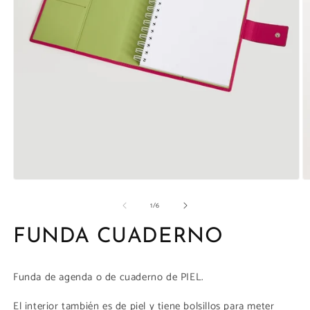
la
galería
Abrir
Ab
elemento
e
de
1
/
6
multimedia
m
1
5
en
e
FUNDA CUADERNO
una
u
ventana
v
modal
m
Funda de agenda o de cuaderno de PIEL.
El interior también es de piel y tiene bolsillos para meter