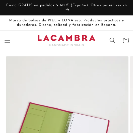
Ir
directamente
Envío GRATIS en pedidos > 60 € (España). Otros paíser ver ->
al contenido
Marca de bolsos de PIEL y LONA eco. Productos prácticos y
duraderos. Diseño, calidad y fabricación en España.
Carrito
Ir
directamente
La
a la
imagen
información
del producto
1
ya
está
disponible
en
la
vista
de