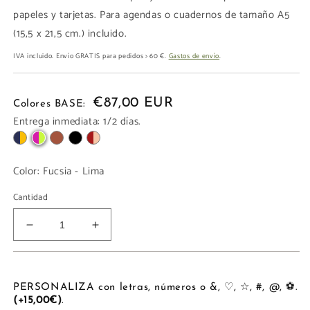
papeles y tarjetas. Para agendas o cuadernos de tamaño A5
(15,5 x 21,5 cm.) incluido.
IVA incluido. Envío GRATIS para pedidos > 60 €.
Gastos de envío
.
€87,00 EUR
Colores BASE:
Entrega inmediata: 1/2 días.
Color:
Fucsia - Lima
Cantidad
Reducir
Aumentar
cantidad
cantidad
para
para
FUNDA
FUNDA
CUADERNO
CUADERNO
PERSONALIZA con letras, números o &, ♡, ☆, #, @, ⚽.
(+15,00€)
.