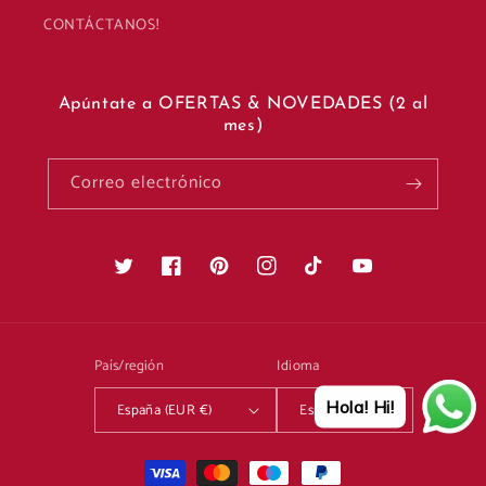
CONTÁCTANOS!
Apúntate a OFERTAS & NOVEDADES (2 al
mes)
Correo electrónico
Twitter
Facebook
Pinterest
Instagram
TikTok
YouTube
País/región
Idioma
Hola! Hi!
España (EUR €)
Español
Formas