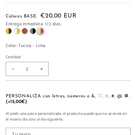
€20,00 EUR
Colores BASE:
Entrega inmediata: 1/2 días.
Color:
Fucsia - Lima
Cantidad
Reducir
Aumentar
cantidad
cantidad
para
para
FUNDA
FUNDA
GAFAS
GAFAS
PERSONALIZA con letras, números o &, ♡, ☆, #, @, ⚽.
(+15,00€)
.
Al pedir una pieza personalizada, el producto puede que no se envíe en
el mismo día sino al día siguiente.
Tu texto