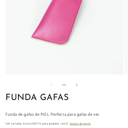
la
galería
Abrir
Ab
elemento
e
de
1
/
3
multimedia
m
1
2
en
e
FUNDA GAFAS
una
u
ventana
v
modal
m
Funda de gafas de PIEL. Perfecta para gafas de ver.
IVA incluido. Envío GRATIS para pedidos > 60 €.
Gastos de envío
.