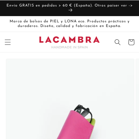
Ir
directamente
Envío GRATIS en pedidos > 60 € (España). Otros paíser ver ->
al contenido
Marca de bolsos de PIEL y LONA eco. Productos prácticos y
duraderos. Diseño, calidad y fabricación en España.
Carrito
Ir
directamente
La
a la
imagen
información
del producto
1
ya
está
disponible
en
la
vista
de