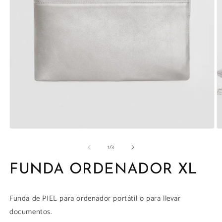
la
galería
Abrir
Ab
elemento
e
de
1
/
3
multimedia
m
1
2
en
e
FUNDA ORDENADOR XL
una
u
ventana
v
modal
m
Funda de PIEL para ordenador portátil o para llevar
documentos.