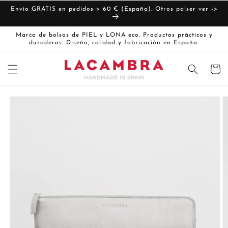
Ir
directamente
Envío GRATIS en pedidos > 60 € (España). Otros paíser ver ->
al contenido
Marca de bolsos de PIEL y LONA eco. Productos prácticos y
duraderos. Diseño, calidad y fabricación en España.
Carrito
Ir
directamente
La
a la
imagen
información
del producto
1
ya
está
disponible
en
la
vista
de