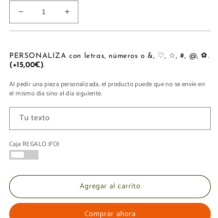
Reducir
Aumentar
cantidad
cantidad
para
para
FUNDA
FUNDA
ORDENADOR
ORDENADOR
PERSONALIZA con letras, números o &, ♡, ☆, #, @, ⚽.
(+15,00€)
.
XL
XL
Al pedir una pieza personalizada, el producto puede que no se envíe en
el mismo día sino al día siguiente.
Tu texto
Caja REGALO (FO)
Agregar al carrito
Comprar ahora