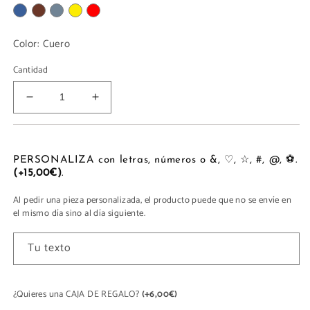
Color:
Cuero
Cantidad
Reducir
Aumentar
cantidad
cantidad
para
para
FUNDA
FUNDA
ORDENADOR
ORDENADOR
PERSONALIZA con letras, números o &, ♡, ☆, #, @, ⚽.
(+15,00€)
.
Al pedir una pieza personalizada, el producto puede que no se envíe en
el mismo día sino al día siguiente.
Tu texto
¿Quieres una CAJA DE REGALO?
(+6,00€)