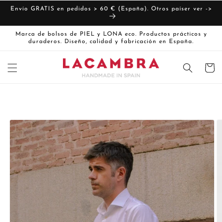
Ir
directamente
Envío GRATIS en pedidos > 60 € (España). Otros paíser ver ->
al contenido
Marca de bolsos de PIEL y LONA eco. Productos prácticos y
duraderos. Diseño, calidad y fabricación en España.
Carrito
Ir
directamente
La
a la
imagen
información
del producto
1
ya
está
disponible
en
la
vista
de