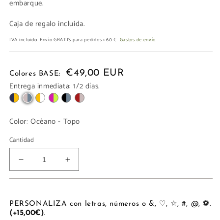
embarque.
Caja de regalo incluida.
IVA incluido. Envío GRATIS para pedidos > 60 €.
Gastos de envío
.
€49,00 EUR
Colores BASE:
Entrega inmediata: 1/2 días.
Color:
Océano - Topo
Cantidad
Reducir
Aumentar
cantidad
cantidad
para
para
FUNDA
FUNDA
PASAPORTE
PASAPORTE
PERSONALIZA con letras, números o &, ♡, ☆, #, @, ⚽.
(+15,00€)
.