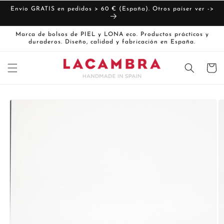
Ir
directamente
Envío GRATIS en pedidos > 60 € (España). Otros paíser ver ->
al contenido
Marca de bolsos de PIEL y LONA eco. Productos prácticos y
duraderos. Diseño, calidad y fabricación en España.
Carrito
Ir
directamente
La
a la
imagen
información
del producto
1
ya
está
disponible
en
la
vista
de