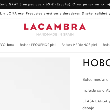
Envío GRATIS en pedidos > 60 € (España). Otros paíser ver ->
L y LONA eco. Productos prácticos y duraderos. Diseño, calidad y
ECO, lona
Bolsos PEQUEÑOS piel
Bolsos MEDIANOS piel
Bols
HOBO
Bolso mediano
Incluida sólo 
El ASA LARGA y
debajo.