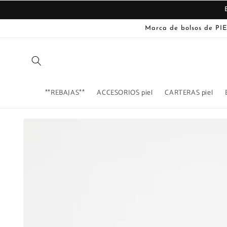
Ir
directamente
al contenido
Marca de bolsos de PIE
**REBAJAS**
ACCESORIOS piel
CARTERAS piel
Ir
directamente
La
a la
imagen
información
del producto
1
ya
está
disponible
en
la