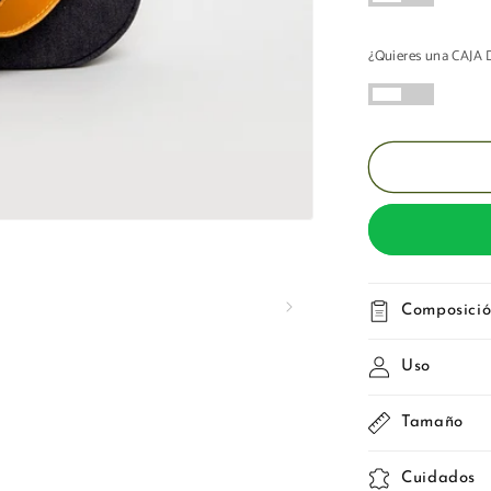
Vaquera
¿Quieres una CAJ
Composici
Uso
Tamaño
Cuidados