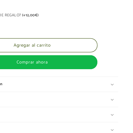
Vaquera
A DE REGALO?
(+12,00€)
Agregar al carrito
Comprar ahora
ón