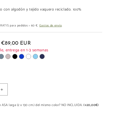
do con algodón y tejido vaquero reciclado.
100%
 GRATIS para pedidos > 60 €.
Gastos de envío
.
€89,00 EUR
le, entrega en 1-3 semanas
Aumentar
cantidad
para
un ASA larga (2 x 130 cm.) del mismo color? NO INCLUIDA.
(+20,00€)
HOBO
LONA