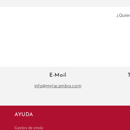
¿Quier
E-Mail
info@mylacambra.com
AYUDA
Gastos de envío