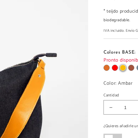
* teijdo produci
biodegradable.
IVA incluido. Envío
Colores BASE:
Pronto disponib
Color:
Ambar
Cantidad
Reducir
cantidad
para
¿Quieres añadirle 
HOBO
LONA