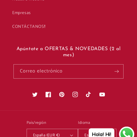
Empresas
CONTÁCTANOS!!
Apúntate a OFERTAS & NOVEDADES (2 al
mes)
Correo electrónico
Twitter
Facebook
Pinterest
Instagram
TikTok
YouTube
País/región
Idioma
Hola! Hi!
España (EUR €)
Español