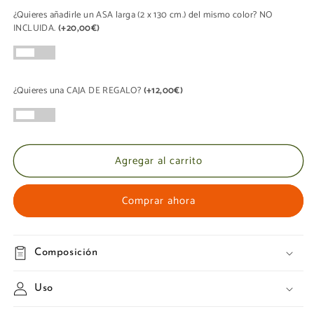
para
para
¿Quieres añadirle un ASA larga (2 x 130 cm.) del mismo color? NO
HOBO
HOBO
INCLUIDA.
(+20,00€)
LONA
LONA
Vaquera
Vaquera
¿Quieres una CAJA DE REGALO?
(+12,00€)
Agregar al carrito
Comprar ahora
Composición
Uso