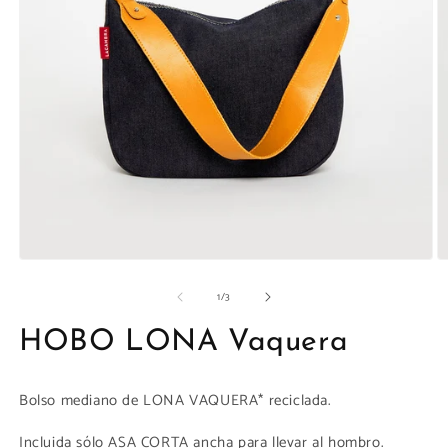
la
galería
Abrir
Ab
elemento
e
de
1
/
3
multimedia
m
1
2
en
e
HOBO LONA Vaquera
una
u
ventana
v
modal
m
Bolso mediano de LONA VAQUERA* reciclada.
Incluida sólo ASA CORTA ancha
para llevar al hombro.