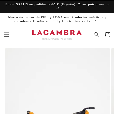
Ir
directamente
Envío GRATIS en pedidos > 60 € (España). Otros paíser ver ->
al contenido
Marca de bolsos de PIEL y LONA eco. Productos prácticos y
duraderos. Diseño, calidad y fabricación en España.
Carrito
Ir
directamente
La
a la
imagen
información
del producto
1
ya
está
disponible
en
la
vista
de