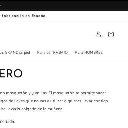
 fabricación en España.
Iniciar
Carrito
sesión
os GRANDES piel
Para el TRABAJO
Para HOMBRES
ERO
con mosquetón y 3 anillas. El mosquetón te permite sacar
egos de llaves que no vas a utilizar o quieres llevar contigo.
ite llevarlo colgado de la muñeca.
ncluída.