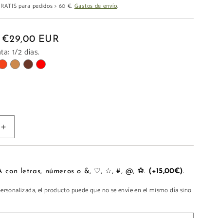
 GRATIS para pedidos > 60 €.
Gastos de envío
.
€29,00 EUR
a: 1/2 días.
Aumentar
cantidad
para
LLAVERO
PERSONALIZA con letras, números o &, ♡, ☆, #, @, ⚽.
(+15,00€)
.
personalizada, el producto puede que no se envíe en el mismo día sino