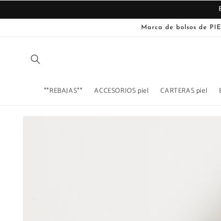
Ir
directamente
al contenido
Marca de bolsos de PIE
**REBAJAS**
ACCESORIOS piel
CARTERAS piel
Ir
directamente
La
a la
imagen
información
del producto
1
ya
está
disponible
en
la