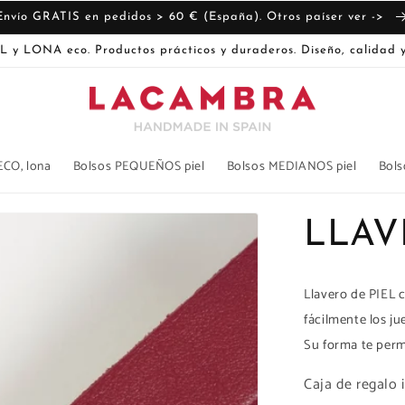
Envío GRATIS en pedidos > 60 € (España). Otros paíser ver ->
L y LONA eco. Productos prácticos y duraderos. Diseño, calidad y
ECO, lona
Bolsos PEQUEÑOS piel
Bolsos MEDIANOS piel
Bols
LLAV
Llavero de PIEL 
fácilmente los ju
Su forma te perm
Caja de regalo i