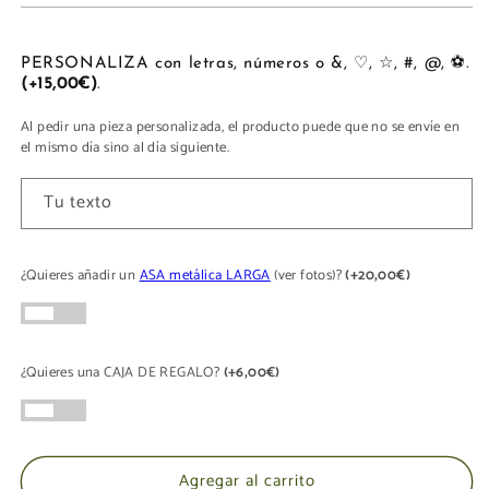
para
para
LUNA
LUNA
PERSONALIZA con letras, números o &, ♡, ☆, #, @, ⚽.
(+15,00€)
.
Al pedir una pieza personalizada, el producto puede que no se envíe en
el mismo día sino al día siguiente.
Tu texto
¿Quieres añadir un
ASA metálica LARGA
(ver fotos)?
(+20,00€)
¿Quieres una CAJA DE REGALO?
(+6,00€)
Agregar al carrito