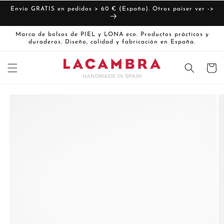
Ir
directamente
Envío GRATIS en pedidos > 60 € (España). Otros paíser ver ->
al contenido
Marca de bolsos de PIEL y LONA eco. Productos prácticos y
duraderos. Diseño, calidad y fabricación en España.
Carrito
Ir
directamente
La
a la
imagen
información
del producto
1
ya
está
disponible
en
la
vista
de