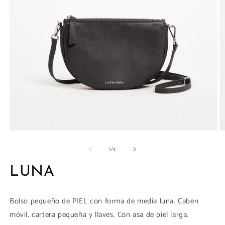
la
galería
Abrir
Ab
elemento
e
de
1
/
4
multimedia
m
1
9
en
e
LUNA
una
u
ventana
v
modal
m
Bolso pequeño de PIEL con forma de media luna. Caben
móvil, cartera pequeña y llaves. Con asa de piel larga.