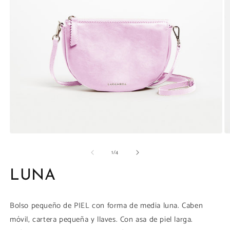
la
galería
Abrir
Ab
elemento
e
de
1
/
4
multimedia
m
1
1
en
e
LUNA
una
u
ventana
v
modal
m
Bolso pequeño de PIEL con forma de media luna. Caben
móvil, cartera pequeña y llaves. Con asa de piel larga.