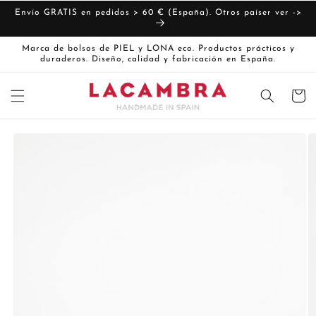
Ir
directamente
Envío GRATIS en pedidos > 60 € (España). Otros paíser ver ->
al contenido
Marca de bolsos de PIEL y LONA eco. Productos prácticos y
duraderos. Diseño, calidad y fabricación en España.
Carrito
Ir
directamente
La
a la
imagen
información
del producto
1
ya
está
disponible
en
la
vista
de