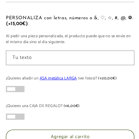
para
para
LUNA
LUNA
PERSONALIZA con letras, números o &, ♡, ☆, #, @, ⚽.
(+15,00€)
.
Al pedir una pieza personalizada, el producto puede que no se envíe en
el mismo día sino al día siguiente.
Tu texto
¿Quieres añadir un
ASA metálica LARGA
(ver fotos)?
(+20,00€)
¿Quieres una CAJA DE REGALO?
(+6,00€)
Agregar al carrito