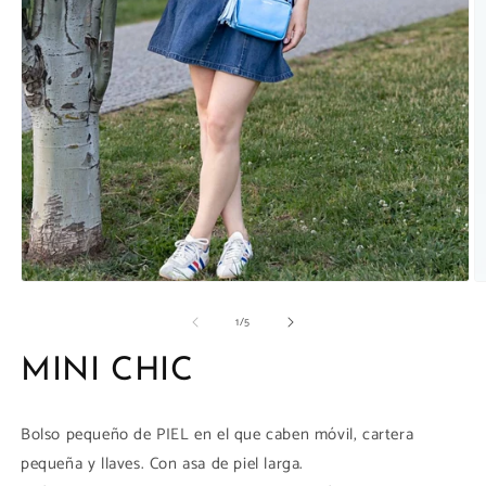
la
galería
Abrir
Ab
elemento
e
de
1
/
5
multimedia
m
1
1
en
e
MINI CHIC
una
u
ventana
v
modal
m
Bolso pequeño de PIEL en el que caben móvil, cartera
pequeña y llaves. Con asa de piel larga.