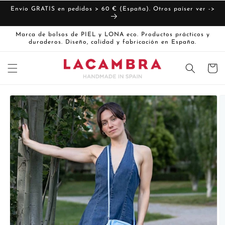
Ir
directamente
Envío GRATIS en pedidos > 60 € (España). Otros paíser ver ->
al contenido
Marca de bolsos de PIEL y LONA eco. Productos prácticos y
duraderos. Diseño, calidad y fabricación en España.
Carrito
Ir
directamente
La
a la
imagen
información
del producto
1
ya
está
disponible
en
la
vista
de