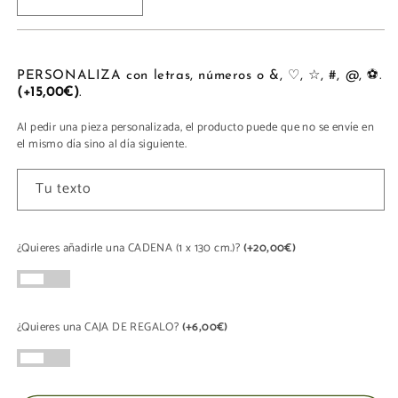
Reducir
Aumentar
cantidad
cantidad
para
para
MINI
MINI
CHIC
CHIC
PERSONALIZA con letras, números o &, ♡, ☆, #, @, ⚽.
(+15,00€)
.
Al pedir una pieza personalizada, el producto puede que no se envíe en
el mismo día sino al día siguiente.
Tu texto
¿Quieres añadirle una CADENA (1 x 130 cm.)?
(+20,00€)
¿Quieres una CAJA DE REGALO?
(+6,00€)