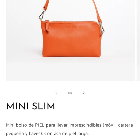
la
galería
Abrir
Ab
elemento
e
de
1
/
6
multimedia
m
1
7
en
e
MINI SLIM
una
u
ventana
v
modal
m
Mini bolso de PIEL para llevar imprescindibles (móvil, cartera
pequeña y llaves). Con asa de piel larga.