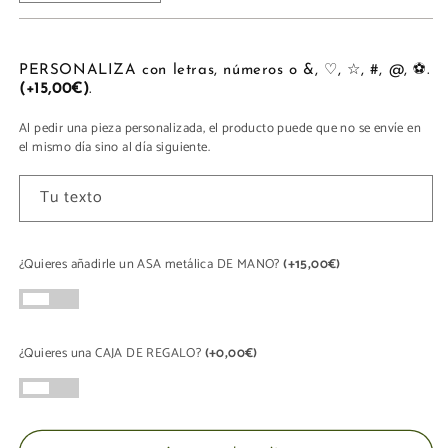
cantidad
cantidad
para
para
MINI
MINI
SLIM
SLIM
PERSONALIZA con letras, números o &, ♡, ☆, #, @, ⚽.
(+15,00€)
.
Al pedir una pieza personalizada, el producto puede que no se envíe en
el mismo día sino al día siguiente.
Tu texto
¿Quieres añadirle un ASA metálica DE MANO?
(+15,00€)
¿Quieres una CAJA DE REGALO?
(+0,00€)