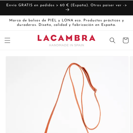
Ir
directamente
Envío GRATIS en pedidos > 60 € (España). Otros paíser ver ->
al contenido
Marca de bolsos de PIEL y LONA eco. Productos prácticos y
duraderos. Diseño, calidad y fabricación en España.
Carrito
Ir
directamente
La
a la
imagen
información
del producto
1
ya
está
disponible
en
la
vista
de