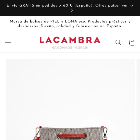
Ir
directamente
Envío GRATIS en pedidos > 60 € (España). Otros paíser ver ->
al contenido
Marca de bolsos de PIEL y LONA eco. Productos prácticos y
duraderos. Diseño, calidad y fabricación en España.
Carrito
Ir
directamente
La
a la
imagen
información
del producto
1
ya
está
disponible
en
la
vista
de