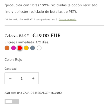
*producida con fibras 100% recicladas (algodón reciclado,
lino y poliester reciclado de botellas de PET).
IVA incluido. Envío GRATIS para pedidos > 60 €.
Gastos de envío
.
€49,00 EUR
Colores BASE:
Entrega inmediata: 1/2 días.
Color:
Rojo
Cantidad
Reducir
Aumentar
cantidad
cantidad
para
para
¿Quieres una CAJA DE REGALO?
(+6,00€)
Mini
Mini
Tote
Tote
LONA
LONA