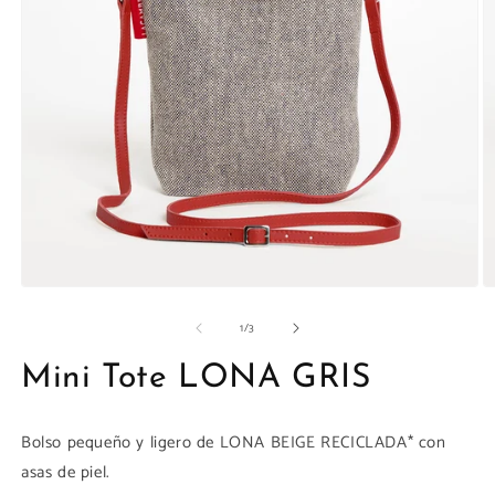
la
galería
Abrir
Ab
elemento
e
de
1
/
3
multimedia
m
1
1
en
e
Mini Tote LONA GRIS
una
u
ventana
v
modal
m
Bolso pequeño y ligero de LONA BEIGE RECICLADA* con
asas de piel.