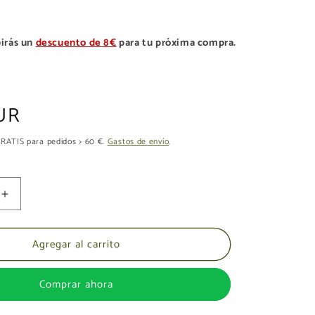
irás un
descuento de 8€
para tu próxima compra.
UR
 GRATIS para pedidos > 60 €.
Gastos de envío
.
Aumentar
cantidad
para
Agregar al carrito
RIO
MUESTRARIO
DE
COLORES
Comprar ahora