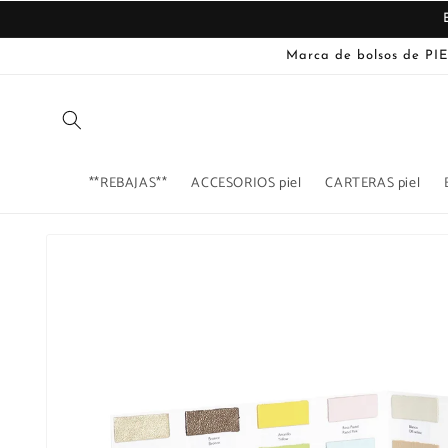
Ir
directamente
al contenido
Marca de bolsos de PIE
**REBAJAS**
ACCESORIOS piel
CARTERAS piel
Ir
directamente
a la
información
del producto