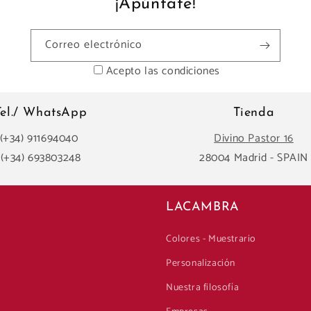
¡Apúntate!
Correo electrónico
Acepto las condiciones
Tel./ WhatsApp
Tienda
(+34) 911694040
Divino Pastor 16
(+34) 693803248
28004 Madrid - SPAIN
LACAMBRA
Colores - Muestrario
Personalización
Nuestra filosofía