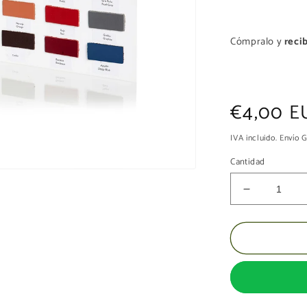
Cómpralo y
recib
Precio
€4,00 E
habitual
IVA incluido. Envío
Cantidad
Reducir
cantidad
para
MUESTRA
DE
COLORES