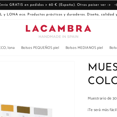
Envío GRATIS en pedidos > 60 € (España). Otros paíser ver ->
L y LONA eco. Productos prácticos y duraderos. Diseño, calidad y
ECO, lona
Bolsos PEQUEÑOS piel
Bolsos MEDIANOS piel
Bols
MUES
COL
Muestrario de 30
¡Te será más fácil