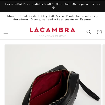
Ir
directamente
Envío GRATIS en pedidos > 60 € (España). Otros paíser ver ->
al contenido
Marca de bolsos de PIEL y LONA eco. Productos prácticos y
duraderos. Diseño, calidad y fabricación en España.
Carrito
Ir
directamente
La
a la
imagen
información
del producto
1
ya
está
disponible
en
la
vista
de