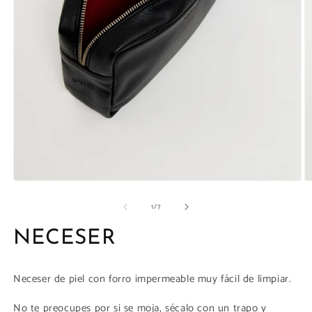
la
galería
Abrir
Ab
elemento
e
de
1
/
7
multimedia
m
1
5
en
e
NECESER
una
u
ventana
v
modal
m
Neceser de piel con forro impermeable muy fácil de limpiar.
No te preocupes por si se moja, sécalo con un trapo y