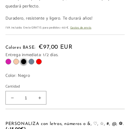
quedará perfecto.
Duradero, resistente y ligero. Te durará años!
IVA incluido. Envío GRATIS para pedidos > 60 €.
Gastos de envío
.
€97,00 EUR
Colores BASE:
Entrega inmediata: 1/2 días.
Color:
Negro
Cantidad
Reducir
Aumentar
cantidad
cantidad
para
para
NECESER
NECESER
PERSONALIZA con letras, números o &, ♡, ☆, #, @, ⚽.