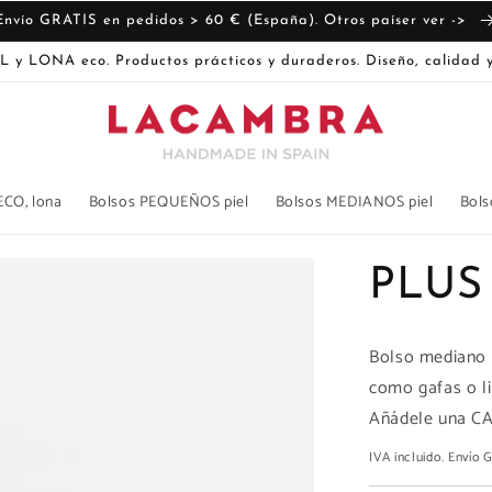
Envío GRATIS en pedidos > 60 € (España). Otros paíser ver ->
L y LONA eco. Productos prácticos y duraderos. Diseño, calidad y
ECO, lona
Bolsos PEQUEÑOS piel
Bolsos MEDIANOS piel
Bols
PLUS
Bolso mediano d
como gafas o li
Añádele una CA
IVA incluido. Envío