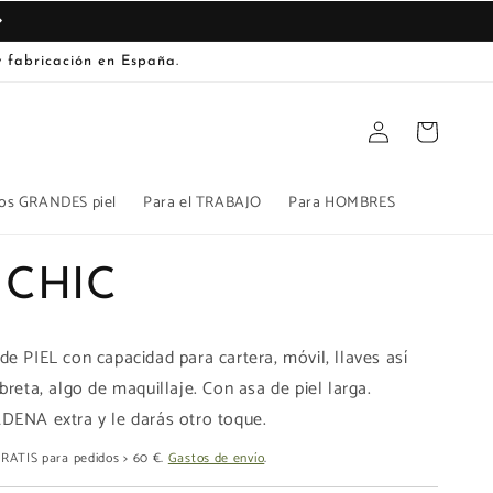
 fabricación en España.
Iniciar
Carrito
sesión
os GRANDES piel
Para el TRABAJO
Para HOMBRES
 CHIC
e PIEL con capacidad para cartera, móvil, llaves así
breta, algo de maquillaje. Con asa de piel larga.
DENA extra y le darás otro toque.
 GRATIS para pedidos > 60 €.
Gastos de envío
.