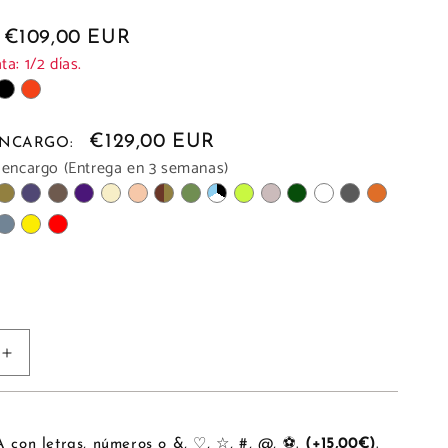
€109,00 EUR
a: 1/2 días.
€129,00 EUR
 ENCARGO:
 encargo (Entrega en 3 semanas)
Aumentar
cantidad
para
PLUS
CHIC
PERSONALIZA con letras, números o &, ♡, ☆, #, @, ⚽.
(+15,00€)
.