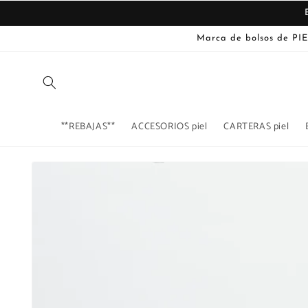
Ir
directamente
al contenido
Marca de bolsos de PIE
**REBAJAS**
ACCESORIOS piel
CARTERAS piel
Ir
directamente
La
a la
imagen
información
del producto
1
ya
está
disponible
en
la