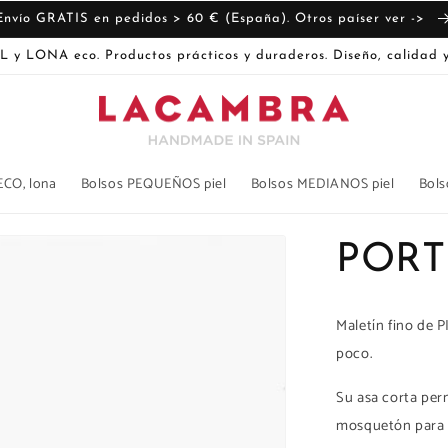
Envío GRATIS en pedidos > 60 € (España). Otros paíser ver ->
L y LONA eco. Productos prácticos y duraderos. Diseño, calidad y
ECO, lona
Bolsos PEQUEÑOS piel
Bolsos MEDIANOS piel
Bols
PORT
Maletín fino de 
poco.
Su asa corta perm
mosquetón para l