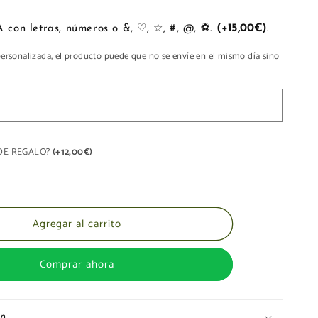
IO
PORTFOLIO
PERSONALIZA con letras, números o &, ♡, ☆, #, @, ⚽.
(+15,00€)
.
personalizada, el producto puede que no se envíe en el mismo día sino
A DE REGALO?
(+12,00€)
Agregar al carrito
Comprar ahora
ón