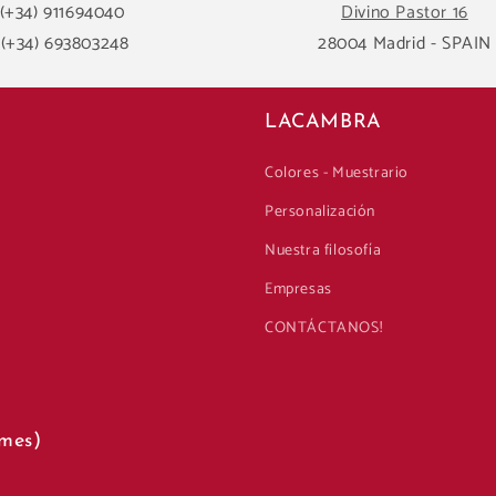
(+34) 911694040
Divino Pastor 16
(+34) 693803248
28004 Madrid - SPAIN
LACAMBRA
Colores - Muestrario
Personalización
Nuestra filosofía
Empresas
CONTÁCTANOS!
mes)