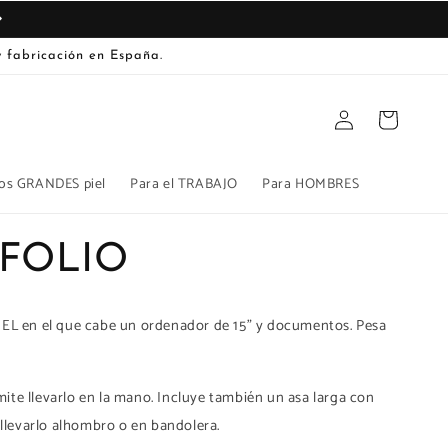
 fabricación en España.
Iniciar
Carrito
sesión
os GRANDES piel
Para el TRABAJO
Para HOMBRES
FOLIO
PIEL en el que cabe un ordenador de 15" y documentos. Pesa
ite llevarlo en la mano. Incluye también un asa larga con
levarlo alhombro o en bandolera.