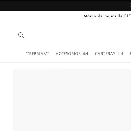
Ir
directamente
al contenido
Marca de bolsos de PIE
**REBAJAS**
ACCESORIOS piel
CARTERAS piel
Ir
directamente
La
a la
imagen
información
del producto
1
ya
está
disponible
en
la