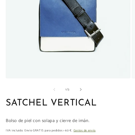
la
galería
Abrir
Ab
elemento
e
de
1
/
3
multimedia
m
1
4
en
e
SATCHEL VERTICAL
una
u
ventana
v
modal
m
Bolso de piel con solapa y cierre de imán.
IVA incluido. Envío GRATIS para pedidos > 60 €.
Gastos de envío
.