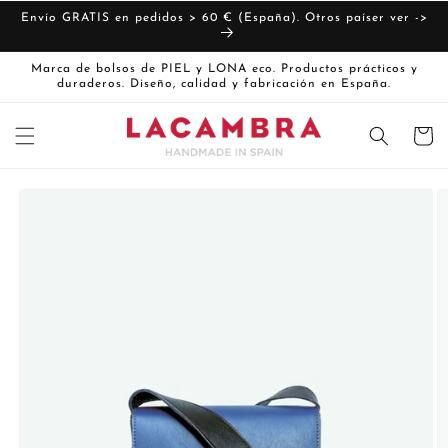
Ir
directamente
Envío GRATIS en pedidos > 60 € (España). Otros paíser ver ->
al contenido
Marca de bolsos de PIEL y LONA eco. Productos prácticos y
duraderos. Diseño, calidad y fabricación en España.
Carrito
Ir
directamente
La
a la
imagen
información
del producto
1
ya
está
disponible
en
la
vista
de