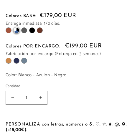
€179,00 EUR
Colores BASE:
Entrega inmediata: 1/2 días.
€199,00 EUR
Colores POR ENCARGO:
Fabricación por encargo (Entrega en 3 semanas)
Color:
Blanco - Azulón - Negro
Cantidad
Reducir
Aumentar
cantidad
cantidad
para
para
SATCHEL
SATCHEL
VERTICAL
VERTICAL
PERSONALIZA con letras, números o &, ♡, ☆, #, @, ⚽.
(+15,00€)
.