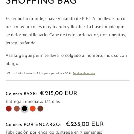
SHOPPING BAG
una
ventana
modal
Es un bolso grande, suave y blando de PIEL. Al no llevar forro
pesa muy poco, es muy blando y flexible. La base impide que
se deforme al llenarlo. Cabe de todo: ordenador, documentos,
jersey, bufanda...
Asa larga que permite llevarlo colgado al hombro, incluso con
abrigo.
IVA incluido. Envío GRATIS para pedidos > 60 €.
Gastos de envío
.
€215,00 EUR
Colores BASE:
Entrega inmediata: 1/2 días.
€235,00 EUR
Colores POR ENCARGO:
Fabricación por encargo (Entrega en 3 semanas)