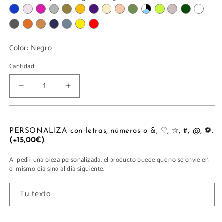
Color:
Negro
Cantidad
Reducir
Aumentar
cantidad
cantidad
para
para
SHOPPING
SHOPPING
BAG
BAG
PERSONALIZA con letras, números o &, ♡, ☆, #, @, ⚽.
(+15,00€)
.
Al pedir una pieza personalizada, el producto puede que no se envíe en
el mismo día sino al día siguiente.
Tu texto