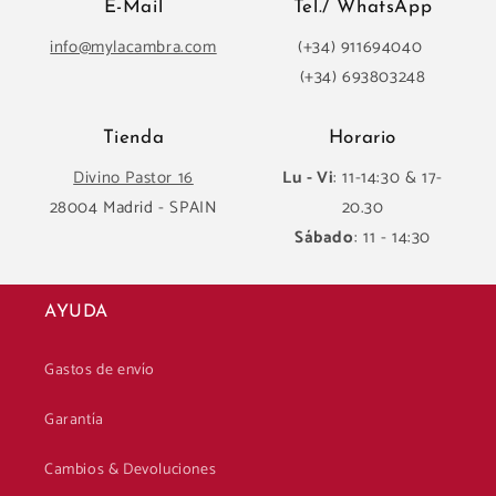
E-Mail
Tel./ WhatsApp
info@mylacambra.com
(+34) 911694040
(+34) 693803248
Tienda
Horario
Divino Pastor 16
Lu - Vi
: 11-14:30 & 17-
28004 Madrid - SPAIN
20.30
Sábado
: 11 - 14:30
AYUDA
Gastos de envío
Garantía
Cambios & Devoluciones