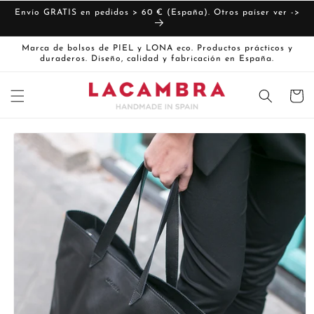
Ir
directamente
Envío GRATIS en pedidos > 60 € (España). Otros paíser ver ->
al contenido
Marca de bolsos de PIEL y LONA eco. Productos prácticos y
duraderos. Diseño, calidad y fabricación en España.
Carrito
Ir
directamente
La
a la
imagen
información
del producto
1
ya
está
disponible
en
la
vista
de