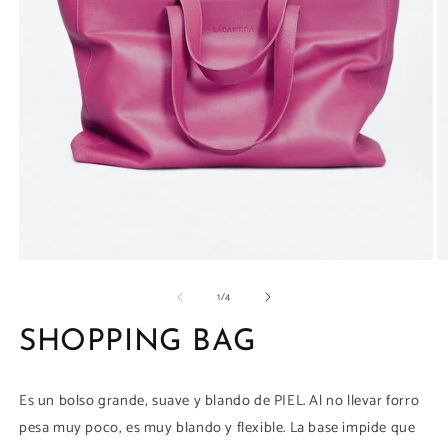
la
galería
Abrir
Ab
elemento
e
de
1
/
4
multimedia
m
1
4
en
e
SHOPPING BAG
una
u
ventana
v
modal
m
Es un bolso grande, suave y blando de PIEL. Al no llevar forro
pesa muy poco, es muy blando y flexible. La base impide que