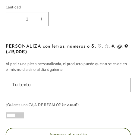
Cantidad
Reducir
Aumentar
cantidad
cantidad
para
para
SHOPPING
SHOPPING
BAG
BAG
PERSONALIZA con letras, números o &, ♡, ☆, #, @, ⚽.
(+15,00€)
.
Al pedir una pieza personalizada, el producto puede que no se envíe en
el mismo día sino al día siguiente.
Tu texto
¿Quieres una CAJA DE REGALO?
(+12,00€)
Agregar al carrito