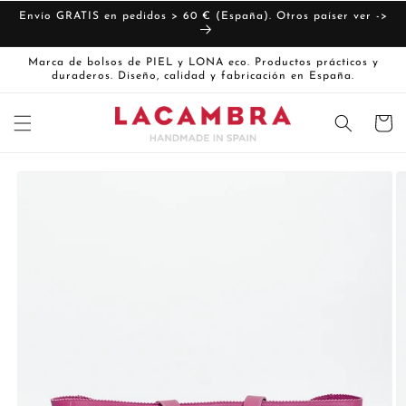
Ir
directamente
Envío GRATIS en pedidos > 60 € (España). Otros paíser ver ->
al contenido
Marca de bolsos de PIEL y LONA eco. Productos prácticos y
duraderos. Diseño, calidad y fabricación en España.
Carrito
Ir
directamente
La
a la
imagen
información
del producto
1
ya
está
disponible
en
la
vista
de