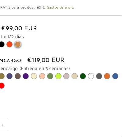
 GRATIS para pedidos > 60 €.
Gastos de envío
.
€99,00 EUR
a: 1/2 días.
€119,00 EUR
 ENCARGO:
 encargo (Entrega en 3 semanas)
Aumentar
cantidad