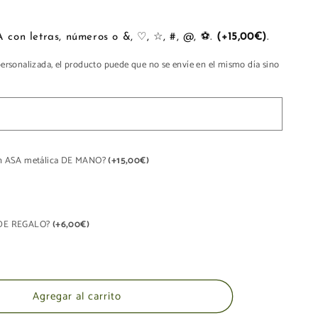
para
SLIM
BAG
PERSONALIZA con letras, números o &, ♡, ☆, #, @, ⚽.
(+15,00€)
.
personalizada, el producto puede que no se envíe en el mismo día sino
 un ASA metálica DE MANO?
(+15,00€)
A DE REGALO?
(+6,00€)
Agregar al carrito