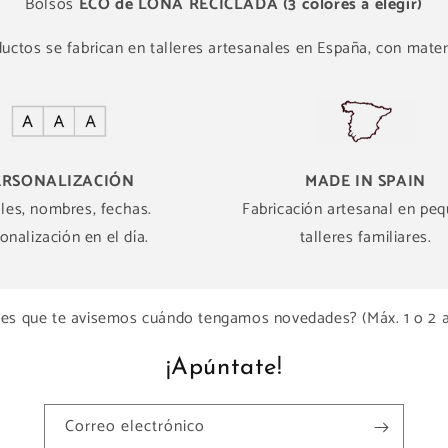
Bolsos
ECO de LONA RECICLADA (3 colores a elegir)
ctos se fabrican en talleres artesanales en España, con materi
ERSONALIZACIÓN
MADE IN SPAIN
ales, nombres, fechas.
Fabricación artesanal en pe
onalización en el día.
talleres familiares.
es que te avisemos cuándo tengamos novedades? (Máx. 1 o 2 
¡Apúntate!
Correo electrónico