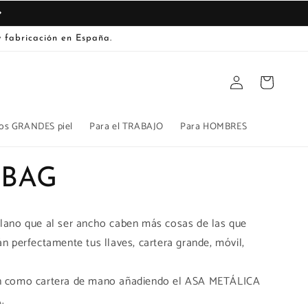
 fabricación en España.
Iniciar
Carrito
sesión
os GRANDES piel
Para el TRABAJO
Para HOMBRES
 BAG
plano que al ser ancho caben más cosas de las que
án perfectamente tus llaves, cartera grande, móvil,
n como cartera de mano añadiendo el ASA METÁLICA
.