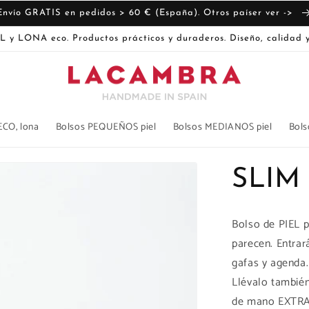
Envío GRATIS en pedidos > 60 € (España). Otros paíser ver ->
L y LONA eco. Productos prácticos y duraderos. Diseño, calidad y
ECO, lona
Bolsos PEQUEÑOS piel
Bolsos MEDIANOS piel
Bols
SLIM
Bolso de PIEL 
parecen. Entrar
gafas y agenda.
Llévalo tambié
de mano EXTRA