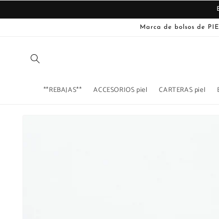
Ir
directamente
al contenido
Marca de bolsos de PIE
**REBAJAS**
ACCESORIOS piel
CARTERAS piel
Ir
directamente
La
a la
imagen
información
del producto
1
ya
está
disponible
en
la