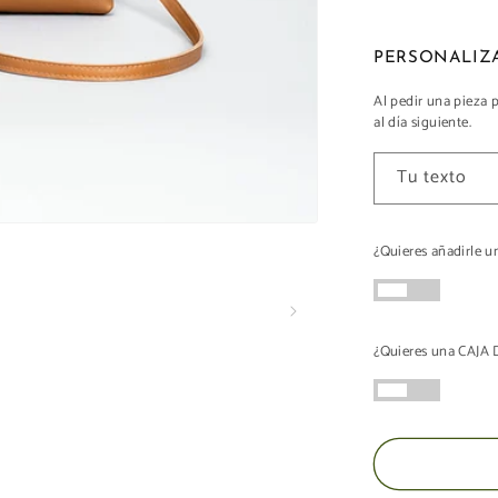
para
SLIM
BAG
Al pedir una pieza 
al día siguiente.
Tu texto
¿Quieres añadirle
¿Quieres una CAJ