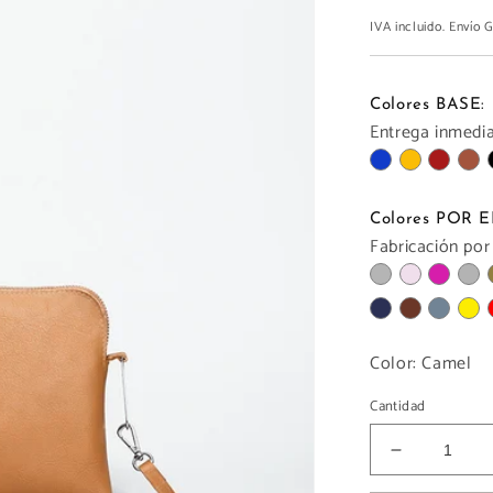
IVA incluido. Envío
Colores BASE:
Entrega inmediat
Colores POR
Fabricación por
Color:
Camel
Cantidad
Reducir
cantidad