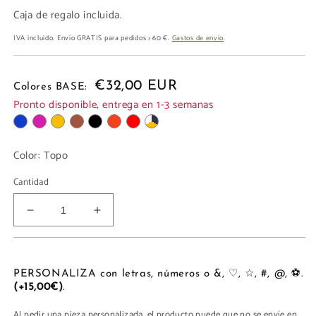
Caja de regalo incluida.
IVA incluido. Envío GRATIS para pedidos > 60 €.
Gastos de envío
.
€32,00 EUR
Colores BASE:
Pronto disponible, entrega en 1-3 semanas
Color:
Topo
Cantidad
Reducir
Aumentar
cantidad
cantidad
para
para
TARJETERO
TARJETERO
MONEDERO
MONEDERO
PERSONALIZA con letras, números o &, ♡, ☆, #, @, ⚽.
(+15,00€)
.
Al pedir una pieza personalizada, el producto puede que no se envíe en