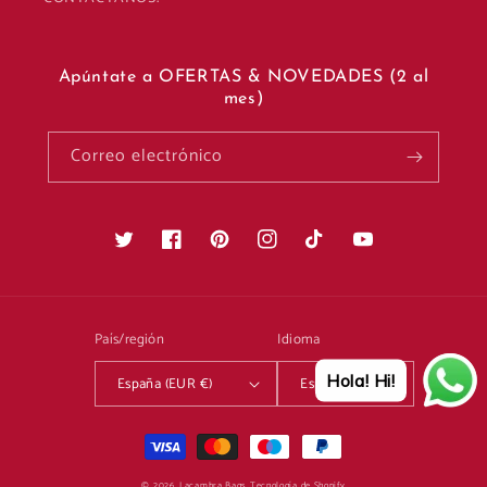
Apúntate a OFERTAS & NOVEDADES (2 al
mes)
Correo electrónico
Twitter
Facebook
Pinterest
Instagram
TikTok
YouTube
País/región
Idioma
Hola! Hi!
España (EUR €)
Español
Formas
de
© 2026,
Lacambra Bags
Tecnología de Shopify