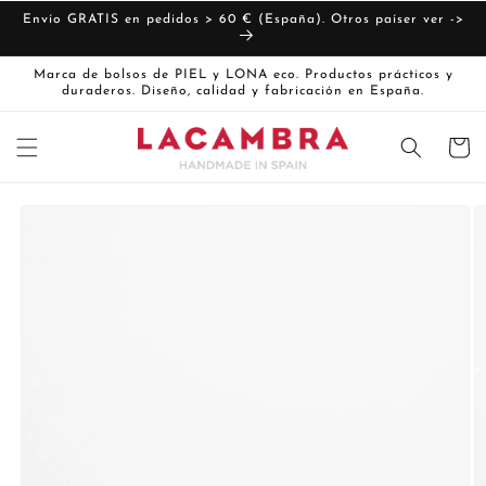
Ir
directamente
Envío GRATIS en pedidos > 60 € (España). Otros paíser ver ->
al contenido
Marca de bolsos de PIEL y LONA eco. Productos prácticos y
duraderos. Diseño, calidad y fabricación en España.
Carrito
Ir
directamente
La
a la
imagen
información
del producto
1
ya
está
disponible
en
la
vista
de