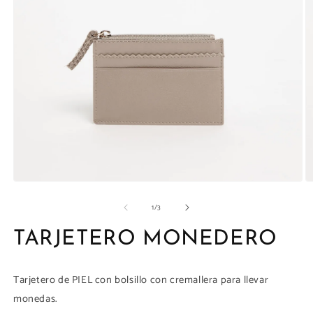
la
galería
Abrir
Ab
elemento
e
de
1
/
3
multimedia
m
1
2
en
e
TARJETERO MONEDERO
una
u
ventana
v
modal
m
Tarjetero de PIEL con bolsillo con cremallera para llevar
monedas.