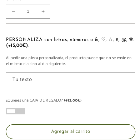
Reducir
Aumentar
cantidad
cantidad
para
para
TOTE
TOTE
MIDI
MIDI
PERSONALIZA con letras, números o &, ♡, ☆, #, @, ⚽.
(+15,00€)
.
Al pedir una pieza personalizada, el producto puede que no se envíe en
el mismo día sino al día siguiente.
Tu texto
¿Quieres una CAJA DE REGALO?
(+12,00€)
Agregar al carrito