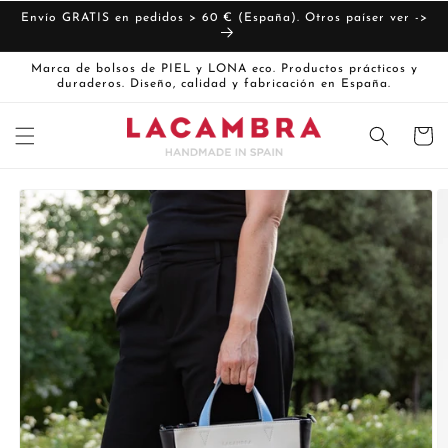
Ir
directamente
Envío GRATIS en pedidos > 60 € (España). Otros paíser ver ->
al contenido
Marca de bolsos de PIEL y LONA eco. Productos prácticos y
duraderos. Diseño, calidad y fabricación en España.
Carrito
Ir
directamente
La
a la
imagen
información
del producto
1
ya
está
disponible
en
la
vista
de