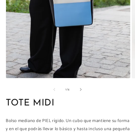
la
galería
Abrir
Ab
elemento
e
de
1
/
4
multimedia
m
1
1
en
e
TOTE MIDI
una
u
ventana
v
modal
m
Bolso mediano de PIEL rígido. Un cubo que mantiene su forma
y en el que podrás llevar lo básico y hasta incluso una pequeña