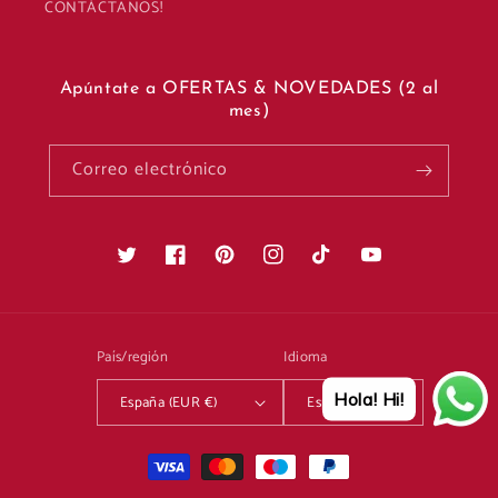
CONTÁCTANOS!
Apúntate a OFERTAS & NOVEDADES (2 al
mes)
Correo electrónico
Twitter
Facebook
Pinterest
Instagram
TikTok
YouTube
País/región
Idioma
Hola! Hi!
España (EUR €)
Español
Formas
de