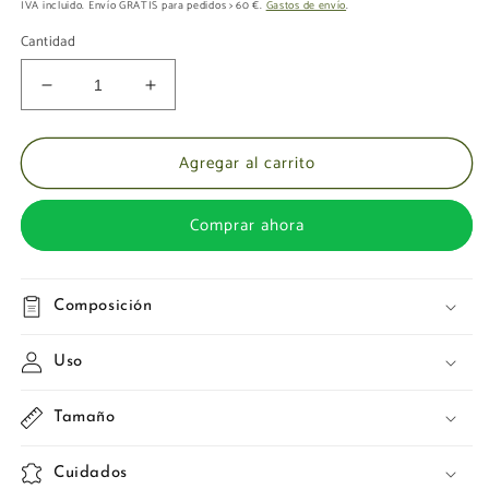
habitual
IVA incluido. Envío GRATIS para pedidos > 60 €.
Gastos de envío
.
Cantidad
Reducir
Aumentar
cantidad
cantidad
para
para
Agregar al carrito
Caja
Caja
REGALO
REGALO
(FO)
(FO)
Comprar ahora
Composición
Uso
Tamaño
Cuidados