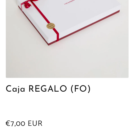
Abrir
elemento
Caja REGALO (FO)
multimedia
1
en
una
ventana
modal
Precio
€7,00 EUR