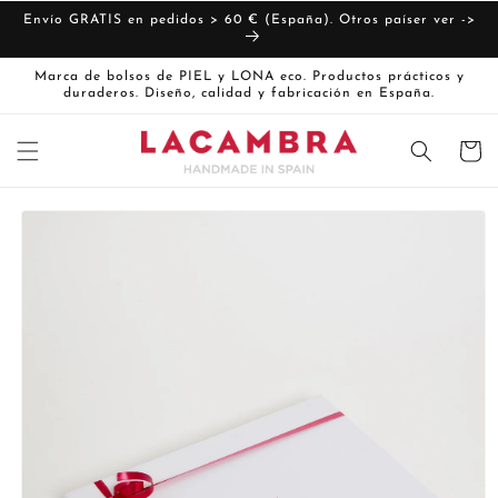
Ir
directamente
Envío GRATIS en pedidos > 60 € (España). Otros paíser ver ->
al contenido
Marca de bolsos de PIEL y LONA eco. Productos prácticos y
duraderos. Diseño, calidad y fabricación en España.
Carrito
Ir
directamente
a la
información
del producto