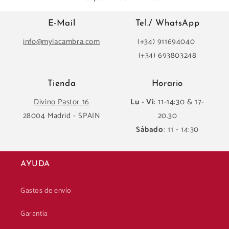
E-Mail
Tel./ WhatsApp
info@mylacambra.com
(+34) 911694040
(+34) 693803248
Tienda
Horario
Divino Pastor 16
Lu - Vi
: 11-14:30 & 17-
28004 Madrid - SPAIN
20.30
Sábado
: 11 - 14:30
AYUDA
Gastos de envío
Garantía