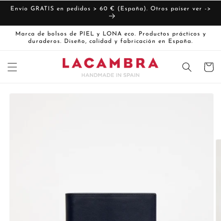
Ir
directamente
Envío GRATIS en pedidos > 60 € (España). Otros paíser ver ->
al contenido
Marca de bolsos de PIEL y LONA eco. Productos prácticos y
duraderos. Diseño, calidad y fabricación en España.
Carrito
Ir
directamente
La
a la
imagen
información
del producto
1
ya
está
disponible
en
la
vista
de