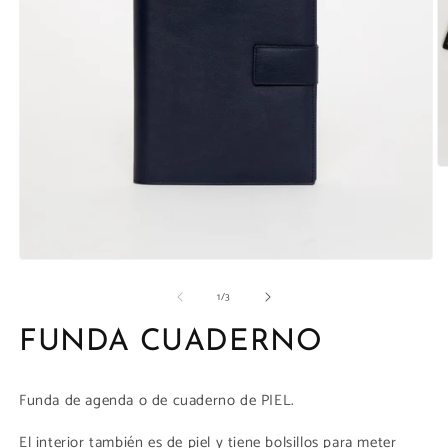
la
galería
Ab
e
m
1
e
u
v
Abrir
m
elemento
de
1
/
3
multimedia
1
en
FUNDA CUADERNO
una
ventana
modal
Funda de agenda o de cuaderno de PIEL.
El interior también es de piel y tiene bolsillos para meter