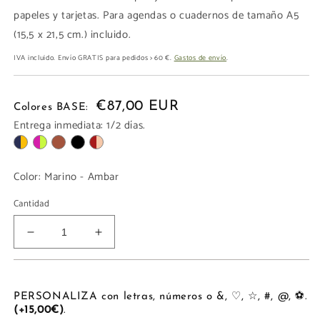
papeles y tarjetas. Para agendas o cuadernos de tamaño A5
(15,5 x 21,5 cm.) incluido.
IVA incluido. Envío GRATIS para pedidos > 60 €.
Gastos de envío
.
€87,00 EUR
Colores BASE:
Entrega inmediata: 1/2 días.
Color:
Marino - Ambar
Cantidad
Reducir
Aumentar
cantidad
cantidad
para
para
FUNDA
FUNDA
CUADERNO
CUADERNO
PERSONALIZA con letras, números o &, ♡, ☆, #, @, ⚽.
(+15,00€)
.