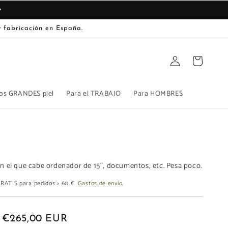
 fabricación en España.
Iniciar
Carrito
sesión
os GRANDES piel
Para el TRABAJO
Para HOMBRES
en el que cabe ordenador de 15", documentos, etc. Pesa poco.
 GRATIS para pedidos > 60 €.
Gastos de envío
.
€265,00 EUR