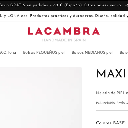
Envío GRATIS en pedidos > 60 € (España). Otros paíser ver ->
L y LONA eco. Productos prácticos y duraderos. Diseño, calidad y
ECO, lona
Bolsos PEQUEÑOS piel
Bolsos MEDIANOS piel
Bols
MAXI
Maletín de PIEL 
IVA incluido. Envío
Colores BASE: