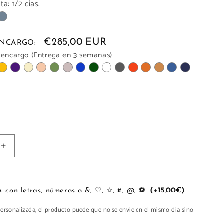
a: 1/2 días.
€285,00 EUR
 ENCARGO:
 encargo (Entrega en 3 semanas)
Aumentar
cantidad
para
MAXI
PERSONALIZA con letras, números o &, ♡, ☆, #, @, ⚽.
(+15,00€)
.
personalizada, el producto puede que no se envíe en el mismo día sino