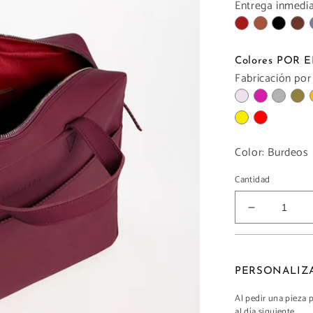
Entrega inmediat
Colores POR
Fabricación por
Color:
Burdeos
Cantidad
Reducir
cantidad
para
MAXI
Al pedir una pieza 
al día siguiente.