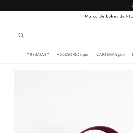
Ir
directamente
al contenido
Marca de bolsos de PIE
**REBAJAS**
ACCESORIOS piel
CARTERAS piel
Ir
directamente
La
a la
imagen
información
del producto
1
ya
está
disponible
en
la