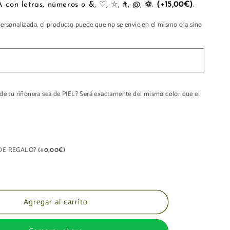
PERSONALIZA con letras, números o &, ♡, ☆, #, @, ⚽.
(+15,00€)
.
personalizada, el producto puede que no se envíe en el mismo día sino
 de tu riñonera sea de PIEL? Será exactamente del mismo color que el
A DE REGALO?
(+0,00€)
Agregar al carrito