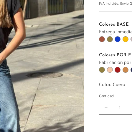
IVA incluido. Envío
Colores BASE:
Entrega inmediat
Colores POR
Fabricación por
Color:
Cuero
Cantidad
Reducir
cantidad
para
RIÑONER