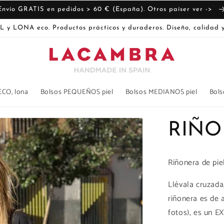
Envío GRATIS en pedidos > 60 € (España). Otros paíser ver ->
L y LONA eco. Productos prácticos y duraderos. Diseño, calidad y
ECO, lona
Bolsos PEQUEÑOS piel
Bolsos MEDIANOS piel
Bols
RIÑO
Riñonera de piel
Llévala cruzada
riñonera es de 
fotos), es un E