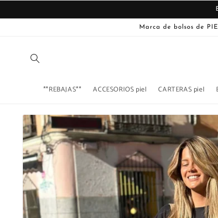
Ir
directamente
al contenido
Marca de bolsos de PIE
**REBAJAS**
ACCESORIOS piel
CARTERAS piel
Ir
directamente
La
a la
imagen
información
del producto
1
ya
está
disponible
en
la