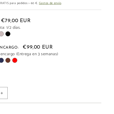
 GRATIS para pedidos > 60 €.
Gastos de envío
.
€79,00 EUR
a: 1/2 días.
€99,00 EUR
 ENCARGO:
 encargo (Entrega en 3 semanas)
Aumentar
cantidad
para
A
RIÑONERA